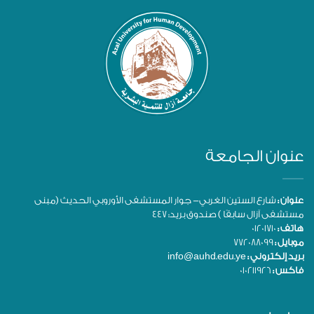
عنوان الجامعة
عنوان :
شارع الستين الغربي- جوار المستشفى الأوروبي الحديث (مبنى
مستشفى آزال سابقًا ) صندوق بريد: 447
هاتف :
01201710
موبايل :
772088099
بريد إلكتروني :
info@auhd.edu.ye
فاكس :
010211926