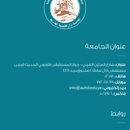
عنوان الجامعة
عنوان :
شارع الستين الغربي- جوار المستشفى الأوروبي الحديث (مبنى
مستشفى آزال سابقًا ) صندوق بريد: 447
هاتف :
01201710
موبايل :
772088099
بريد إلكتروني :
info@auhd.edu.ye
فاكس :
010211926
روابط