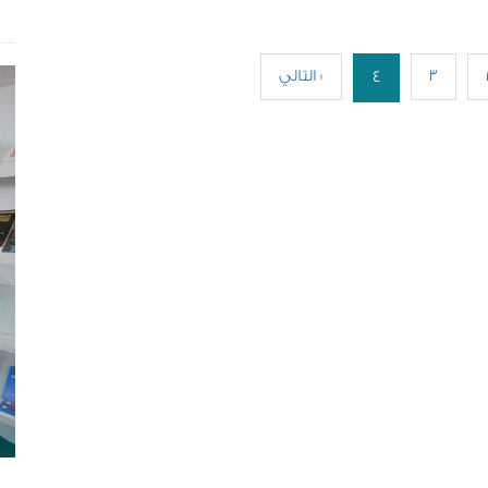
3
التالي »
4