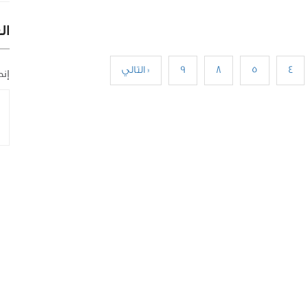
ال
إنض
4
5
8
9
التالي »