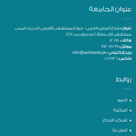
عنوان الجامعة
عنوان :
شارع الستين الغربي- جوار المستشفى الأوروبي الحديث (مبنى
مستشفى آزال سابقًا ) صندوق بريد: 447
هاتف :
01201710
موبايل :
772088099
بريد إلكتروني :
info@auhd.edu.ye
فاكس :
010211926
روابط
الصور
المكتبة
شركاء النجاح
اتصل بنا