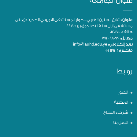
عنوان الجامعة
عنوان :
شارع الستين الغربي- جوار المستشفى الأوروبي الحديث (مبنى
مستشفى آزال سابقًا ) صندوق بريد: 447
هاتف :
01201710
موبايل :
772088099
بريد إلكتروني :
info@auhd.edu.ye
فاكس :
010211926
روابط
الصور
المكتبة
شركاء النجاح
اتصل بنا