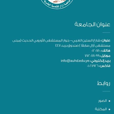
عنوان الجامعة
عنوان :
شارع الستين الغربي- جوار المستشفى الأوروبي الحديث (مبنى
مستشفى آزال سابقًا ) صندوق بريد: 447
هاتف :
01201710
موبايل :
772088099
بريد إلكتروني :
info@auhd.edu.ye
فاكس :
010211926
روابط
الصور
المكتبة