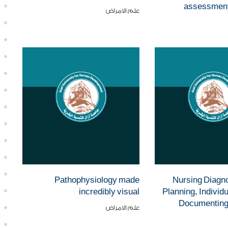
assessment
علم الامراض
Pathophysiology made
Nursing Diagn
incredibly visual
Planning, Individ
Documenting 
علم الامراض