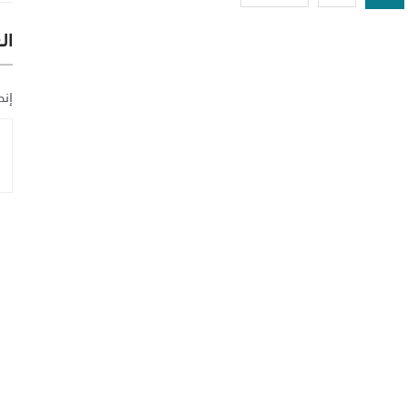
ال
إنض