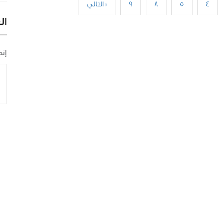
4
5
8
9
التالي »
ال
إنض