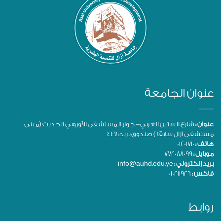
عنوان الجامعة
عنوان :
شارع الستين الغربي- جوار المستشفى الأوروبي الحديث (مبنى
مستشفى آزال سابقًا ) صندوق بريد: 447
هاتف :
01201710
موبايل :
772088099
بريد إلكتروني :
info@auhd.edu.ye
فاكس :
010211926
روابط