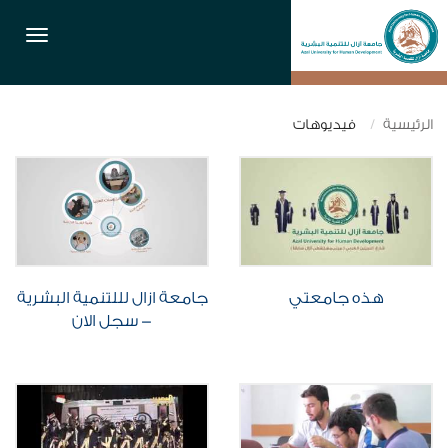
القائمة
الرئيسية
فيديوهات
هذه جامعتي
جامعة ازال لللتنمية البشرية
- سجل الان