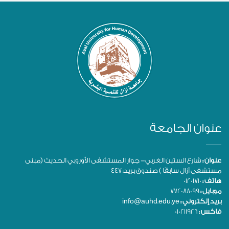
عنوان الجامعة
عنوان :
شارع الستين الغربي- جوار المستشفى الأوروبي الحديث (مبنى
مستشفى آزال سابقًا ) صندوق بريد: 447
هاتف :
01201710
موبايل :
772088099
بريد إلكتروني :
info@auhd.edu.ye
فاكس :
010211926