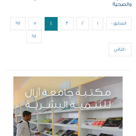
والصحية
« السابق
1
2
3
5
97
4
98
التالي »