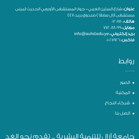
عنوان :
شارع الستين الغربي- جوار المستشفى الأوروبي الحديث (مبنى
مستشفى آزال سابقًا ) صندوق بريد: 447
هاتف :
01201710
موبايل :
772088099
بريد إلكتروني :
info@auhd.edu.ye
فاكس :
010211926
روابط
الصور
المكتبة
شركاء النجاح
اتصل بنا
جامعة آزال للتنمية البشرية ... تقدم نحو الغد