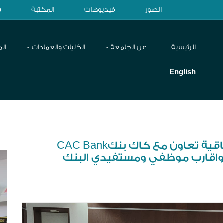
الصور
فيديوهات
المكتبة
ش
الرئيسية
عن الجامعة
الكليات والعمادات
الم
English
جامعة آزال للتنمية البشرية توقّع اتفاقية تعاون مع كاك بنكCAC Bank
ء واقارب موظفي ومستفيدي البنك