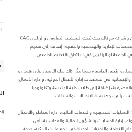
21 يونيو,
صنعاء – وقّعت جامعة آزال للتنمية البشرية اتفاقية تعاون وشراكة مع كاك بنك (بنك التسليف التعاوني والزراعي CAC
تخصصات الإدارية والهندسية والتقنية، إضافة إلى تقديم
الجامعة او الراغبين في الالتحاق بالتعليم الجامعي.
s
لعقيلي، رئيس الجامعة، فيما مثّل كاك بنك الأستاذ علي همدان،
والإنسانية في تخصصات إدارة الأعمال الدولية، وإدارة الأعمال،
 والمصرفية، إضافة إلى طلاب كلية الهندسة وتكنولوجيا
ال
إنض
العمليات المصرفية والخدمات المالية، إدارة المخاطر والامتثال
وك، إدارة الحسابات والشؤون المالية والمحاسبية، أمن
م الأنظمة والتقنيات الحديثة في المعاملات البنكية، خدمة