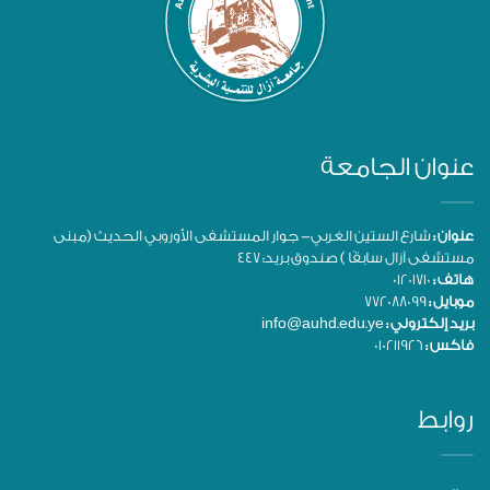
عنوان الجامعة
عنوان :
شارع الستين الغربي- جوار المستشفى الأوروبي الحديث (مبنى
مستشفى آزال سابقًا ) صندوق بريد: 447
هاتف :
01201710
موبايل :
772088099
بريد إلكتروني :
info@auhd.edu.ye
فاكس :
010211926
روابط