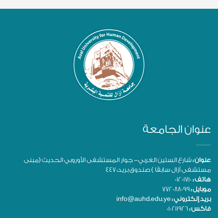
عنوان الجامعة
عنوان :
شارع الستين الغربي- جوار المستشفى الأوروبي الحديث (مبنى
مستشفى آزال سابقًا ) صندوق بريد: 447
هاتف :
01201710
موبايل :
772088099
بريد إلكتروني :
info@auhd.edu.ye
فاكس :
010211926