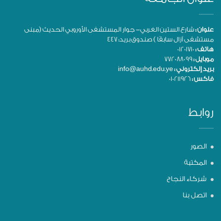
عنوان :
شارع الستين الغربي- جوار المستشفى الأوروبي الحديث (مبنى
مستشفى آزال سابقًا ) صندوق بريد: 447
هاتف :
01201710
موبايل :
772088099
بريد إلكتروني :
info@auhd.edu.ye
فاكس :
010211926
روابط
الصور
المكتبة
شركاء النجاح
اتصل بنا