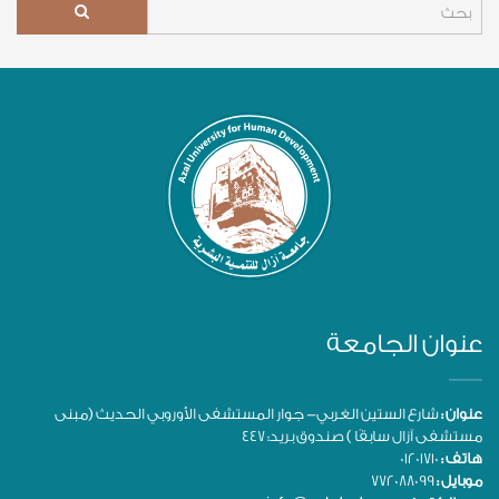
عنوان الجامعة
عنوان :
شارع الستين الغربي- جوار المستشفى الأوروبي الحديث (مبنى
مستشفى آزال سابقًا ) صندوق بريد: 447
هاتف :
01201710
موبايل :
772088099