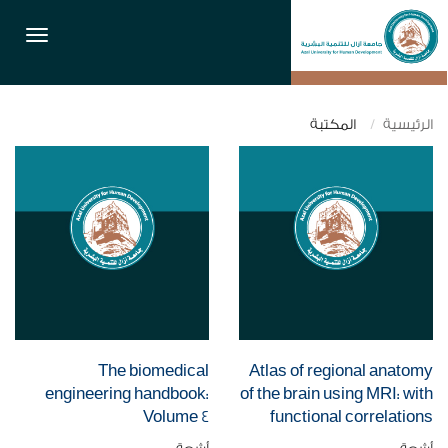
القائمة
الرئيسية
المكتبة
The biomedical
Atlas of regional anatomy
engineering handbook:
of the brain using MRI: with
Volume 4
functional correlations