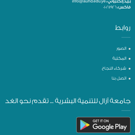
بريد إلكتروني :
info@auhd.edu.ye
فاكس :
010211926
روابط
الصور
المكتبة
شركاء النجاح
اتصل بنا
جامعة آزال للتنمية البشرية ... تقدم نحو الغد