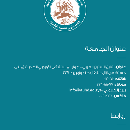
عنوان الجامعة
عنوان :
شارع الستين الغربي- جوار المستشفى الأوروبي الحديث (مبنى
مستشفى آزال سابقًا ) صندوق بريد: 447
هاتف :
01201710
موبايل :
772088099
بريد إلكتروني :
info@auhd.edu.ye
فاكس :
010211926
روابط