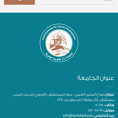
عنوان الجامعة
عنوان :
شارع الستين الغربي- جوار المستشفى الأوروبي الحديث (مبنى
مستشفى آزال سابقًا ) صندوق بريد: 447
هاتف :
01201710
موبايل :
772088099
بريد إلكتروني :
info@auhd.edu.ye