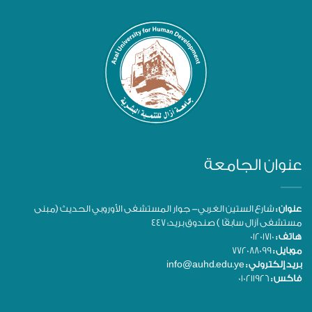
عنوان الجامعة
عنوان :
شارع الستين الغربي- جوار المستشفى الأوروبي الحديث (مبنى
مستشفى آزال سابقًا ) صندوق بريد: 447
هاتف :
01201710
موبايل :
772088099
بريد إلكتروني :
info@auhd.edu.ye
فاكس :
010211926