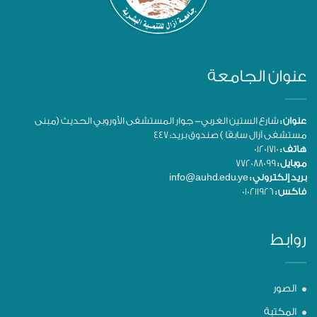
عنوان الجامعة
عنوان :
شارع الستين الغربي- جوار المستشفى الأوروبي الحديث (مبنى
مستشفى آزال سابقًا ) صندوق بريد: 447
هاتف :
01201710
موبايل :
772088099
بريد إلكتروني :
info@auhd.edu.ye
فاكس :
010211926
روابط
الصور
المكتبة