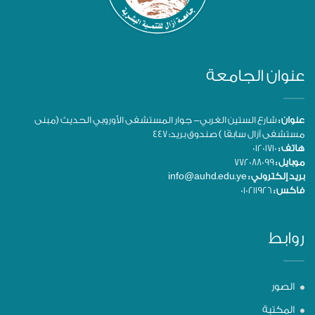
عنوان الجامعة
عنوان :
شارع الستين الغربي- جوار المستشفى الأوروبي الحديث (مبنى
مستشفى آزال سابقًا ) صندوق بريد: 447
هاتف :
01201710
موبايل :
772088099
بريد إلكتروني :
info@auhd.edu.ye
فاكس :
010211926
روابط
الصور
المكتبة