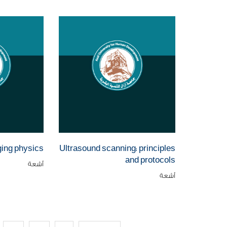
ing physics
Ultrasound scanning: principles
and protocols
أشعة
أشعة