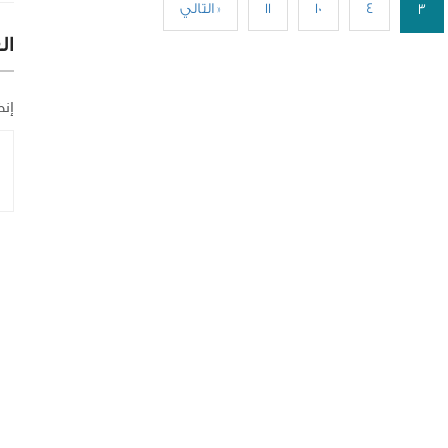
4
10
11
التالي »
3
ال
إنض