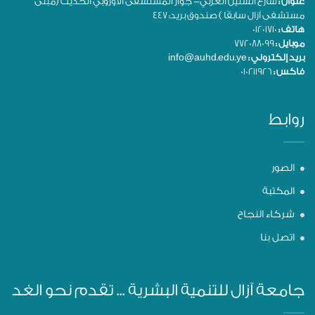
عنوان :
شارع الستين الغربي- جوار المستشفى الأوروبي الحديث (مبنى
مستشفى آزال سابقًا ) صندوق بريد: 447
هاتف :
01201710
موبايل :
772088099
بريد إلكتروني :
info@auhd.edu.ye
فاكس :
010211926
روابط
الصور
المكتبة
شركاء النجاح
اتصل بنا
جامعة آزال للتنمية البشرية ... تقدم نحو الغد