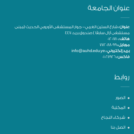
عنوان الجامعة
عنوان :
شارع الستين الغربي- جوار المستشفى الأوروبي الحديث (مبنى
مستشفى آزال سابقًا ) صندوق بريد: 447
هاتف :
01201710
موبايل :
772088099
بريد إلكتروني :
info@auhd.edu.ye
فاكس :
010211926
روابط
الصور
المكتبة
شركاء النجاح
اتصل بنا