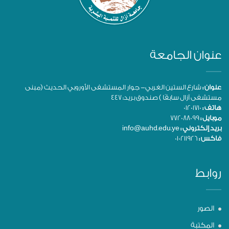
عنوان الجامعة
عنوان :
شارع الستين الغربي- جوار المستشفى الأوروبي الحديث (مبنى
مستشفى آزال سابقًا ) صندوق بريد: 447
هاتف :
01201710
موبايل :
772088099
بريد إلكتروني :
info@auhd.edu.ye
فاكس :
010211926
روابط
الصور
المكتبة