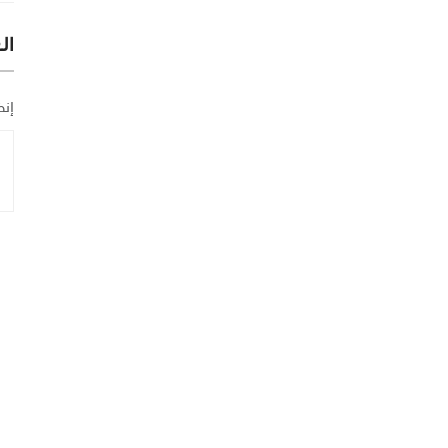
ال
إنض