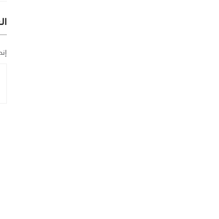
ال
إنض