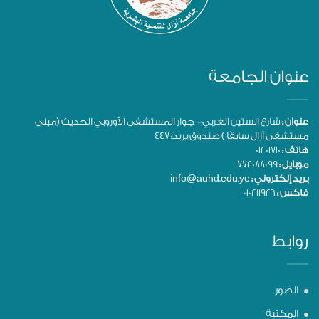
عنوان الجامعة
عنوان :
شارع الستين الغربي- جوار المستشفى الأوروبي الحديث (مبنى
مستشفى آزال سابقًا ) صندوق بريد: 447
هاتف :
01201710
موبايل :
772088099
بريد إلكتروني :
info@auhd.edu.ye
فاكس :
010211926
روابط
الصور
المكتبة