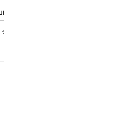
ال
إنض