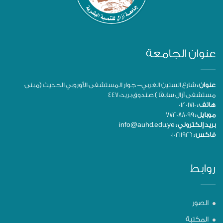
عنوان الجامعة
عنوان :
شارع الستين الغربي- جوار المستشفى الأوروبي الحديث (مبنى
مستشفى آزال سابقًا ) صندوق بريد: 447
هاتف :
01201710
موبايل :
772088099
بريد إلكتروني :
info@auhd.edu.ye
فاكس :
010211926
روابط
الصور
المكتبة