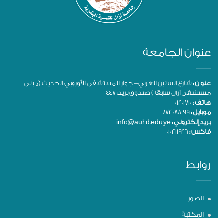
عنوان الجامعة
عنوان :
شارع الستين الغربي- جوار المستشفى الأوروبي الحديث (مبنى
مستشفى آزال سابقًا ) صندوق بريد: 447
هاتف :
01201710
موبايل :
772088099
بريد إلكتروني :
info@auhd.edu.ye
فاكس :
010211926
روابط
الصور
المكتبة