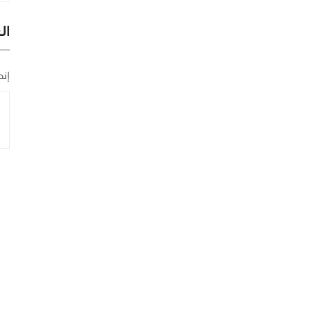
ال
إنض