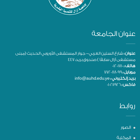
عنوان الجامعة
عنوان :
شارع الستين الغربي- جوار المستشفى الأوروبي الحديث (مبنى
مستشفى آزال سابقًا ) صندوق بريد: 447
هاتف :
01201710
موبايل :
772088099
بريد إلكتروني :
info@auhd.edu.ye
فاكس :
010211926
روابط
الصور
المكتبة