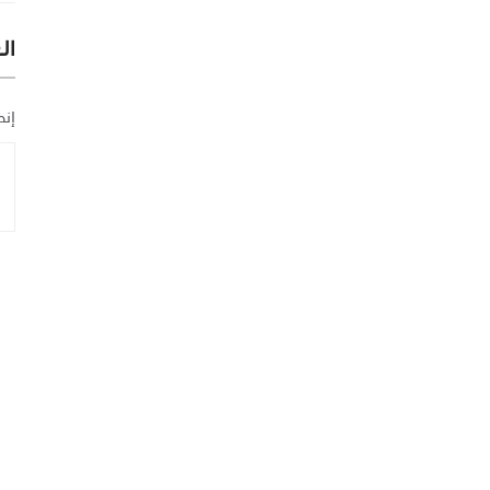
ال
إنض