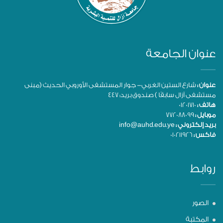
عنوان الجامعة
عنوان :
شارع الستين الغربي- جوار المستشفى الأوروبي الحديث (مبنى
مستشفى آزال سابقًا ) صندوق بريد: 447
هاتف :
01201710
موبايل :
772088099
بريد إلكتروني :
info@auhd.edu.ye
فاكس :
010211926
روابط
الصور
المكتبة