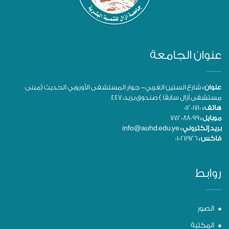
عنوان الجامعة
عنوان :
شارع الستين الغربي- جوار المستشفى الأوروبي الحديث (مبنى
مستشفى آزال سابقًا ) صندوق بريد: 447
هاتف :
01201710
موبايل :
772088099
بريد إلكتروني :
info@auhd.edu.ye
فاكس :
010211926
روابط
الصور
المكتبة