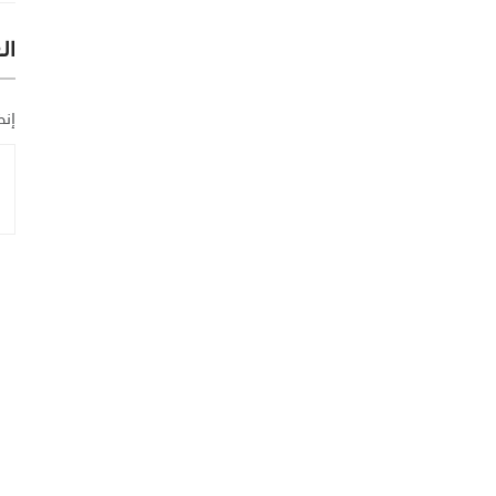
ال
إنض