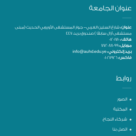
عنوان الجامعة
عنوان :
شارع الستين الغربي- جوار المستشفى الأوروبي الحديث (مبنى
مستشفى آزال سابقًا ) صندوق بريد: 447
هاتف :
01201710
موبايل :
772088099
بريد إلكتروني :
info@auhd.edu.ye
فاكس :
010211926
روابط
الصور
المكتبة
شركاء النجاح
اتصل بنا