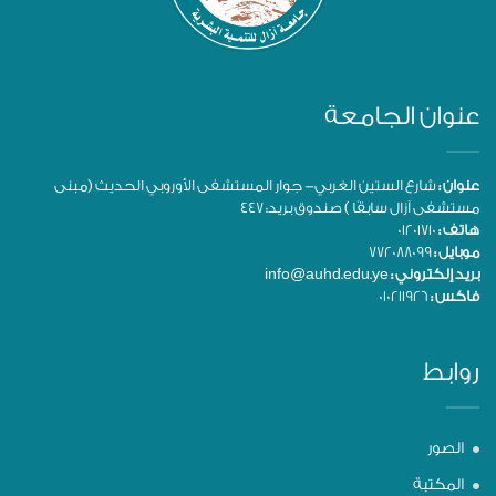
عنوان الجامعة
عنوان :
شارع الستين الغربي- جوار المستشفى الأوروبي الحديث (مبنى
مستشفى آزال سابقًا ) صندوق بريد: 447
هاتف :
01201710
موبايل :
772088099
بريد إلكتروني :
info@auhd.edu.ye
فاكس :
010211926
روابط
الصور
المكتبة