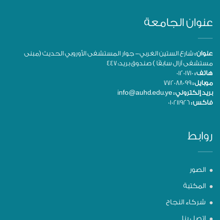
عنوان الجامعة
عنوان :
شارع الستين الغربي- جوار المستشفى الأوروبي الحديث (مبنى
مستشفى آزال سابقًا ) صندوق بريد: 447
هاتف :
01201710
موبايل :
772088099
بريد إلكتروني :
info@auhd.edu.ye
فاكس :
010211926
روابط
الصور
المكتبة
شركاء النجاح
اتصل بنا