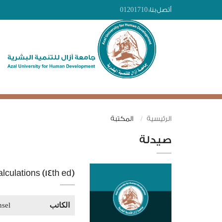
أتصل بنا:
01201710
الرئيسية
المكتبة
صيدلة
lculations (14th ed)
الكاتب
sel