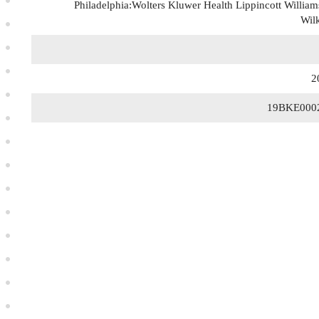
Philadelphia:Wolters Kluwer Health Lippincott Willia
Wil
2
19BKE000