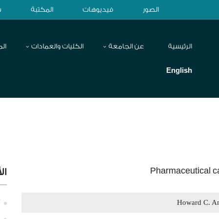
الصور
فيديوهات
المكتبة
ش
الرئيسية
عن الجامعة
الكليات والعمادات
الم
English
Pharmaceutical ca
ال
Howard C. An