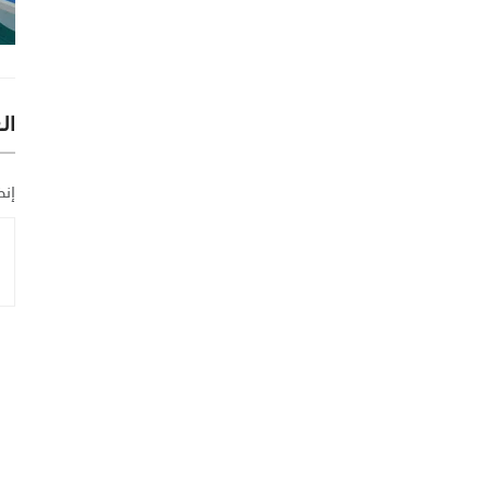
ال
إنض