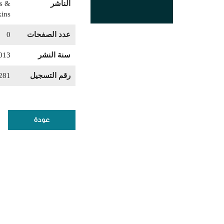
الناشر
ms &
kins
عدد الصفحات
0
سنة النشر
013
رقم التسجيل
281
عودة