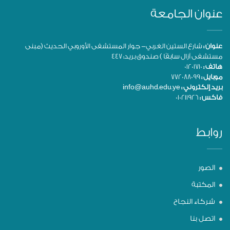
عنوان الجامعة
عنوان :
شارع الستين الغربي- جوار المستشفى الأوروبي الحديث (مبنى
مستشفى آزال سابقًا ) صندوق بريد: 447
هاتف :
01201710
موبايل :
772088099
بريد إلكتروني :
info@auhd.edu.ye
فاكس :
010211926
روابط
الصور
المكتبة
شركاء النجاح
اتصل بنا