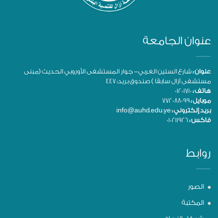
عنوان الجامعة
عنوان :
شارع الستين الغربي- جوار المستشفى الأوروبي الحديث (مبنى
مستشفى آزال سابقًا ) صندوق بريد: 447
هاتف :
01201710
موبايل :
772088099
بريد إلكتروني :
info@auhd.edu.ye
فاكس :
010211926
روابط
الصور
المكتبة