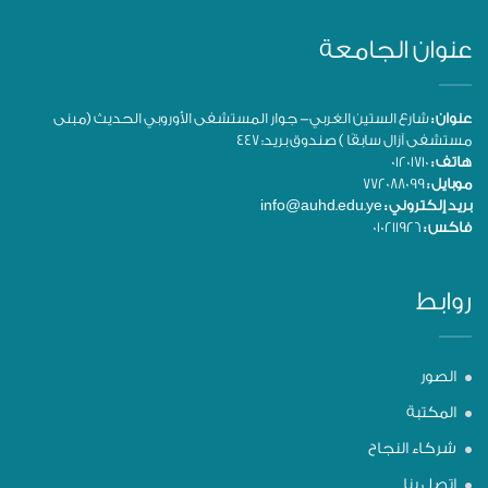
عنوان الجامعة
عنوان :
شارع الستين الغربي- جوار المستشفى الأوروبي الحديث (مبنى
مستشفى آزال سابقًا ) صندوق بريد: 447
هاتف :
01201710
موبايل :
772088099
بريد إلكتروني :
info@auhd.edu.ye
فاكس :
010211926
روابط
الصور
المكتبة
شركاء النجاح
اتصل بنا