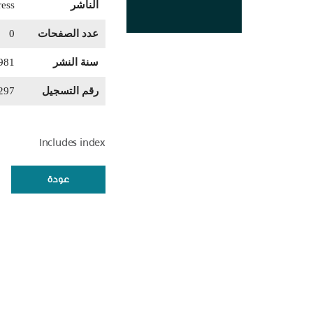
الناشر
ress
عدد الصفحات
0
سنة النشر
981
رقم التسجيل
297
Includes index
عودة