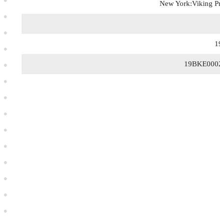
New York:Viking P
1
19BKE000