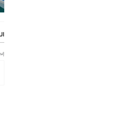
ال
إنض