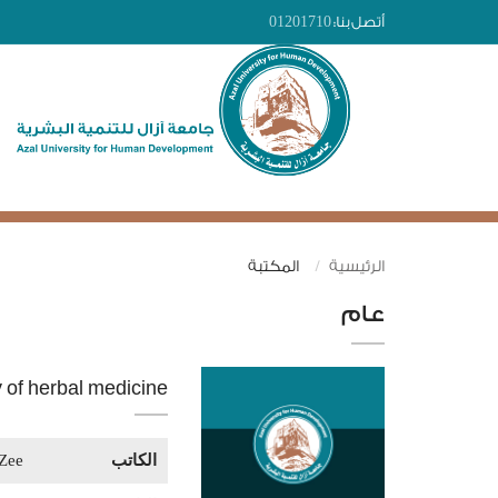
أتصل بنا:
01201710
الرئيسية
المكتبة
عام
 of herbal medicine
الكاتب
 Zee