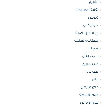
تشريح
تقنية المعلومات
تمريض
جرافيكس
دراسات إسلامية
شبكات واتصالات
صيدلة
طب أطفال
طب سريري
طب عام
عام
علاج طبيعي
علم الأنسجة
علم الامراض