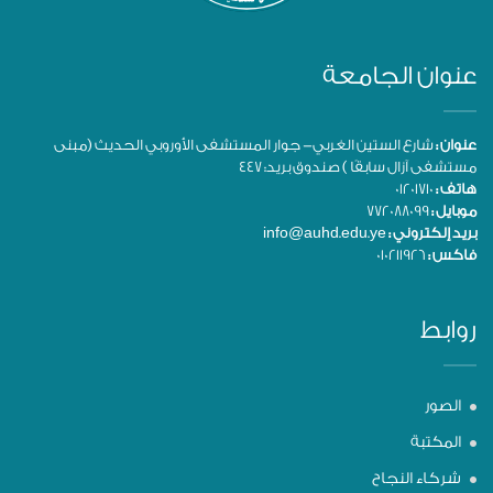
عنوان الجامعة
عنوان :
شارع الستين الغربي- جوار المستشفى الأوروبي الحديث (مبنى
مستشفى آزال سابقًا ) صندوق بريد: 447
هاتف :
01201710
موبايل :
772088099
بريد إلكتروني :
info@auhd.edu.ye
فاكس :
010211926
روابط
الصور
المكتبة
شركاء النجاح