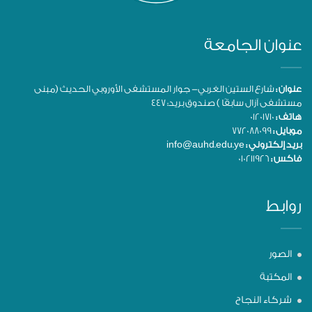
عنوان الجامعة
عنوان :
شارع الستين الغربي- جوار المستشفى الأوروبي الحديث (مبنى
مستشفى آزال سابقًا ) صندوق بريد: 447
هاتف :
01201710
موبايل :
772088099
بريد إلكتروني :
info@auhd.edu.ye
فاكس :
010211926
روابط
الصور
المكتبة
شركاء النجاح