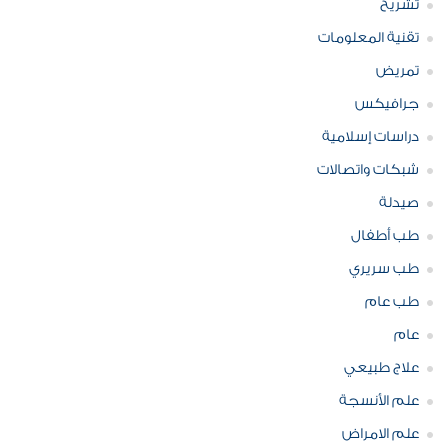
تشريح
تقنية المعلومات
تمريض
جرافيكس
دراسات إسلامية
شبكات واتصالات
صيدلة
طب أطفال
طب سريري
طب عام
عام
علاج طبيعي
علم الأنسجة
علم الامراض