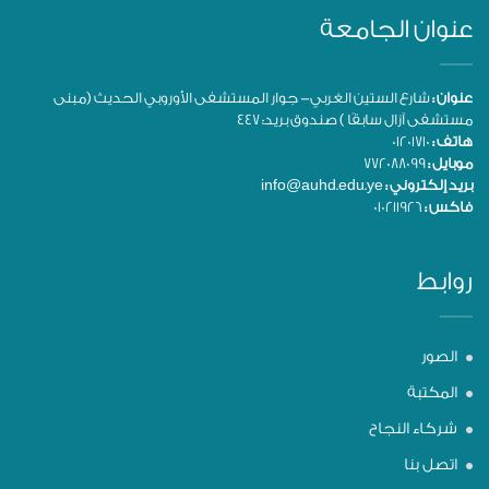
عنوان الجامعة
عنوان :
شارع الستين الغربي- جوار المستشفى الأوروبي الحديث (مبنى
مستشفى آزال سابقًا ) صندوق بريد: 447
هاتف :
01201710
موبايل :
772088099
بريد إلكتروني :
info@auhd.edu.ye
فاكس :
010211926
روابط
الصور
المكتبة
شركاء النجاح
اتصل بنا