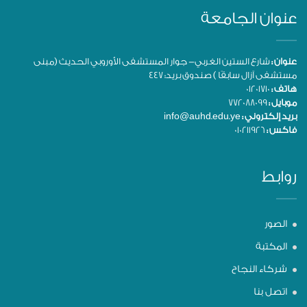
عنوان الجامعة
عنوان :
شارع الستين الغربي- جوار المستشفى الأوروبي الحديث (مبنى
مستشفى آزال سابقًا ) صندوق بريد: 447
هاتف :
01201710
موبايل :
772088099
بريد إلكتروني :
info@auhd.edu.ye
فاكس :
010211926
روابط
الصور
المكتبة
شركاء النجاح
اتصل بنا